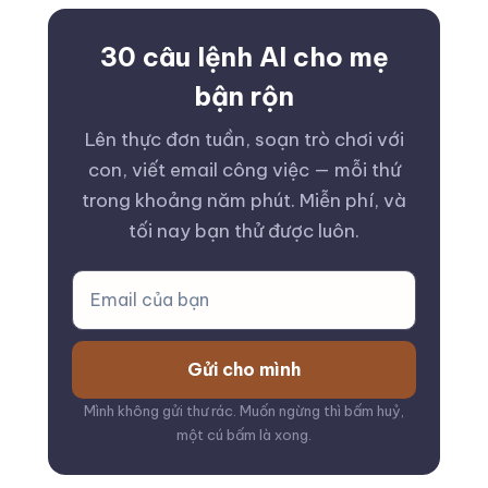
30 câu lệnh AI cho mẹ
bận rộn
Lên thực đơn tuần, soạn trò chơi với
con, viết email công việc — mỗi thứ
trong khoảng năm phút. Miễn phí, và
tối nay bạn thử được luôn.
Gửi cho mình
Mình không gửi thư rác. Muốn ngừng thì bấm huỷ,
một cú bấm là xong.