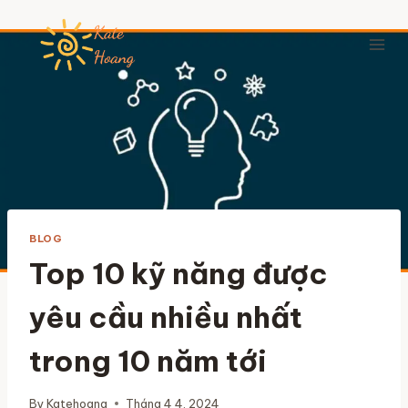
Skip
to
content
BLOG
Top 10 kỹ năng được
yêu cầu nhiều nhất
trong 10 năm tới
By
Katehoang
Tháng 4 4, 2024