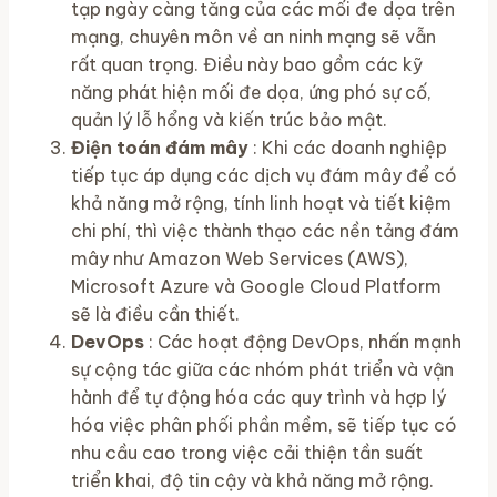
tạp ngày càng tăng của các mối đe dọa trên
mạng, chuyên môn về an ninh mạng sẽ vẫn
rất quan trọng. Điều này bao gồm các kỹ
năng phát hiện mối đe dọa, ứng phó sự cố,
quản lý lỗ hổng và kiến ​​trúc bảo mật.
Điện toán đám mây
: Khi các doanh nghiệp
tiếp tục áp dụng các dịch vụ đám mây để có
khả năng mở rộng, tính linh hoạt và tiết kiệm
chi phí, thì việc thành thạo các nền tảng đám
mây như Amazon Web Services (AWS),
Microsoft Azure và Google Cloud Platform
sẽ là điều cần thiết.
DevOps
: Các hoạt động DevOps, nhấn mạnh
sự cộng tác giữa các nhóm phát triển và vận
hành để tự động hóa các quy trình và hợp lý
hóa việc phân phối phần mềm, sẽ tiếp tục có
nhu cầu cao trong việc cải thiện tần suất
triển khai, độ tin cậy và khả năng mở rộng.