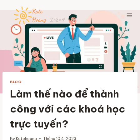
Skip
to
content
BLOG
Làm thế nào để thành
công với các khoá học
trực tuyến?
By
Katehoang
Tháng 10 4, 2023