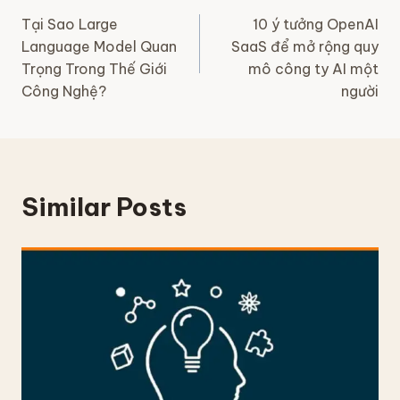
Điều
Tại Sao Large
10 ý tưởng OpenAI
hướng
Language Model Quan
SaaS để mở rộng quy
Trọng Trong Thế Giới
mô công ty AI một
bài
Công Nghệ?
người
viết
Similar Posts