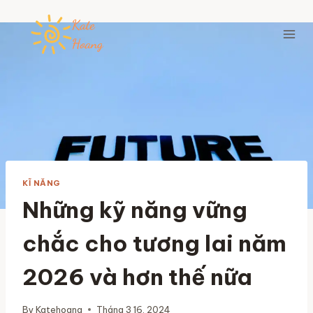
Skip
to
content
KĨ NĂNG
Những kỹ năng vững
chắc cho tương lai năm
2026 và hơn thế nữa
By
Katehoang
Tháng 3 16, 2024