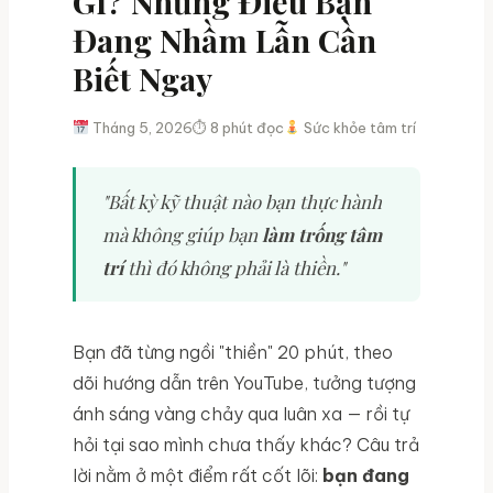
Gì? Những Điều Bạn
Đang Nhầm Lẫn Cần
Biết Ngay
Tháng 5, 2026
⏱ 8 phút đọc
Sức khỏe tâm trí
"Bất kỳ kỹ thuật nào bạn thực hành
mà không giúp bạn
làm trống tâm
trí
thì đó không phải là thiền."
Bạn đã từng ngồi "thiền" 20 phút, theo
dõi hướng dẫn trên YouTube, tưởng tượng
ánh sáng vàng chảy qua luân xa — rồi tự
hỏi tại sao mình chưa thấy khác? Câu trả
lời nằm ở một điểm rất cốt lõi:
bạn đang