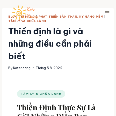
BLOG
|
KĨ NĂNG
|
PHÁT TRIỂN BẢN THÂN, KỸ NĂNG MỀM
|
TÂM LÝ VÀ CHỮA LÀNH
Thiền định là gì và
những điều cần phải
biết
By
Katehoang
Tháng 5 8, 2026
TÂM LÝ & CHỮA LÀNH
Thiền Định Thực Sự Là