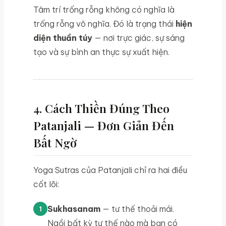
Tâm trí trống rỗng không có nghĩa là
trống rỗng vô nghĩa. Đó là trạng thái
hiện
diện thuần túy
— nơi trực giác, sự sáng
tạo và sự bình an thực sự xuất hiện.
4. Cách Thiền Đúng Theo
Patanjali — Đơn Giản Đến
Bất Ngờ
Yoga Sutras của Patanjali chỉ ra hai điều
cốt lõi:
Sukhasanam
— tư thế thoải mái.
Ngồi bất kỳ tư thế nào mà bạn có