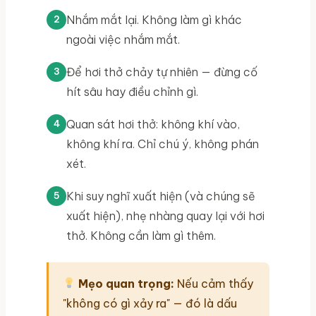
Nhắm mắt lại. Không làm gì khác
ngoài việc nhắm mắt.
Để hơi thở chảy tự nhiên — đừng cố
hít sâu hay điều chỉnh gì.
Quan sát hơi thở: không khí vào,
không khí ra. Chỉ chú ý, không phán
xét.
Khi suy nghĩ xuất hiện (và chúng sẽ
xuất hiện), nhẹ nhàng quay lại với hơi
thở. Không cần làm gì thêm.
Mẹo quan trọng:
Nếu cảm thấy
"không có gì xảy ra" — đó là dấu