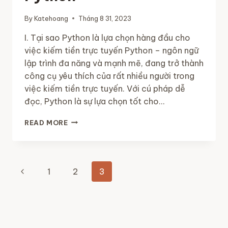
By
Katehoang
Tháng 8 31, 2023
I. Tại sao Python là lựa chọn hàng đầu cho
việc kiếm tiền trực tuyến Python – ngôn ngữ
lập trình đa năng và mạnh mẽ, đang trở thành
công cụ yêu thích của rất nhiều người trong
việc kiếm tiền trực tuyến. Với cú pháp dễ
đọc, Python là sự lựa chọn tốt cho…
NHỮNG
READ MORE
Ý
TƯỞNG
KIẾM
TIỀN
Page
Previous
1
2
3
HIỆU
QUẢ
navigation
Page
VỚI
PYTHON