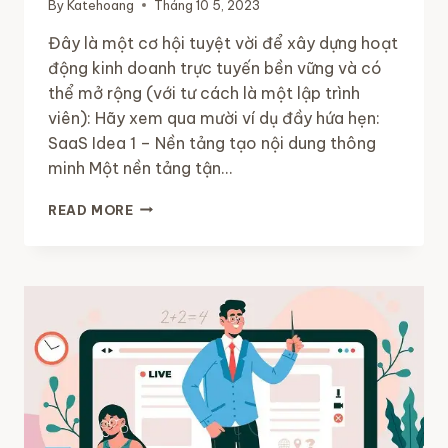
By
Katehoang
Tháng 10 5, 2023
Đây là một cơ hội tuyệt vời để xây dựng hoạt
động kinh doanh trực tuyến bền vững và có
thể mở rộng (với tư cách là một lập trình
viên): Hãy xem qua mười ví dụ đầy hứa hẹn:
SaaS Idea 1 – Nền tảng tạo nội dung thông
minh Một nền tảng tận…
10
READ MORE
Ý
TƯỞNG
OPENAI
SAAS
ĐỂ
MỞ
RỘNG
QUY
MÔ
CÔNG
TY
AI