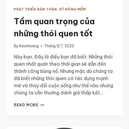
PHÁT TRIỂN BẢN THÂN, KỸ NĂNG MỀM
Tầm quan trọng của
những thói quen tốt
By
Katehoang
Tháng 12 7, 2023
Này bạn, Đây là điều bạn đã biết: Những thói
quen nhất quán theo thời gian sẽ dẫn đến
thành công bùng nổ. Nhưng mặc dù chúng ta
đã biết những thói quen có tác dụng mạnh
mẽ và thay đổi cuộc sống như thế nào nhưng
chúng ta vẫn thường đánh giá thấp kết…
TẦM
READ MORE
QUAN
TRỌNG
CỦA
NHỮNG