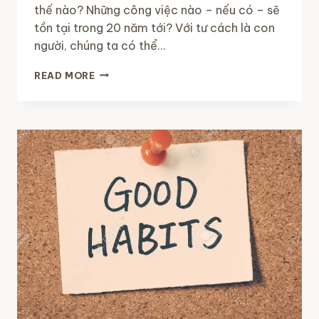
thế nào? Những công việc nào – nếu có – sẽ
tồn tại trong 20 năm tới? Với tư cách là con
người, chúng ta có thể…
NHỮNG
READ MORE
KỸ
NĂNG
VỮNG
CHẮC
CHO
TƯƠNG
LAI
NĂM
2026
VÀ
HƠN
THẾ
NỮA