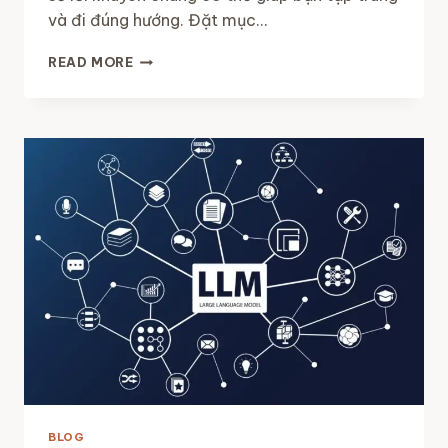
và đi đúng hướng. Đặt mục…
LÀM
READ MORE
THẾ
NÀO
ĐỂ
THÀNH
CÔNG
VỚI
CÁC
KHOÁ
HỌC
TRỰC
TUYẾN?
BLOG