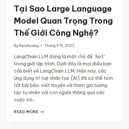
Tại Sao Large Language
Model Quan Trọng Trong
Thế Giới Công Nghệ?
By
Katehoang
Tháng 9 13, 2023
LangChain LLM đang là một chủ đề “hot”
trong giới lập trình. Dưới đây là mọi điều bạn
cần biết về LangChain LLM. Hiện nay, các
ứng dụng trí tuệ nhân tạo (AI) đã có thể tóm
tắt bài báo, viết truyện và tham gia tương
tác tự nhiên với con người thông qua các
cuộc trò…
TẠI
READ MORE
SAO
LARGE
LANGUAGE