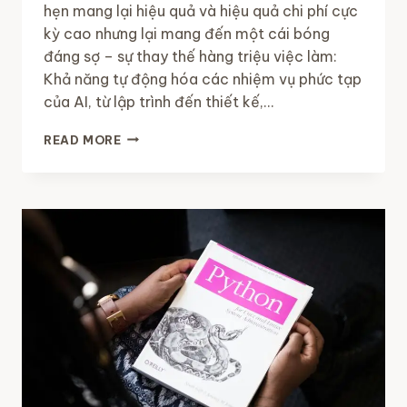
hẹn mang lại hiệu quả và hiệu quả chi phí cực
kỳ cao nhưng lại mang đến một cái bóng
đáng sợ – sự thay thế hàng triệu việc làm:
Khả năng tự động hóa các nhiệm vụ phức tạp
của AI, từ lập trình đến thiết kế,…
SỰ
READ MORE
TRỞ
LẠI
CỦA
TÌNH
TRẠNG
THẤT
NGHIỆP
HÀNG
LOẠT
–
BOT
AI
THÔNG
MINH,