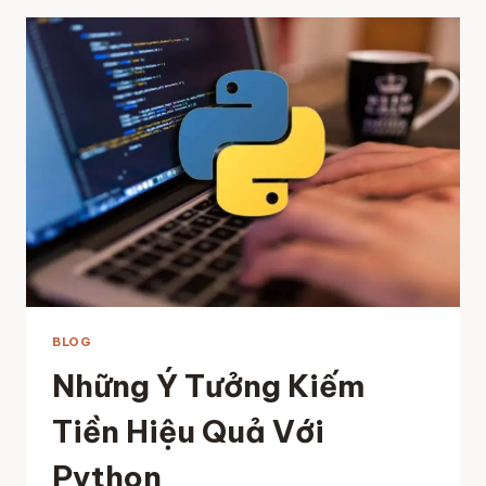
MODEL
QUAN
TRỌNG
TRONG
THẾ
GIỚI
CÔNG
NGHỆ?
BLOG
Những Ý Tưởng Kiếm
Tiền Hiệu Quả Với
Python