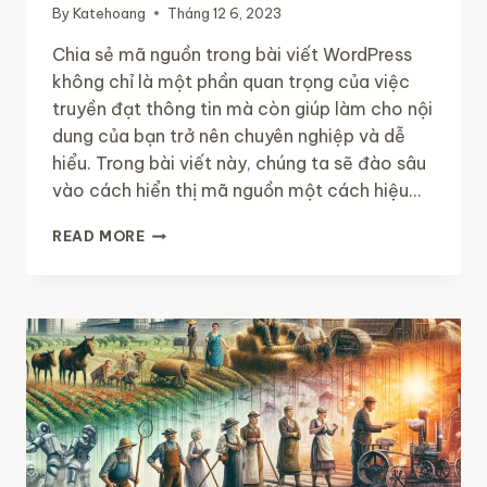
By
Katehoang
Tháng 12 6, 2023
Chia sẻ mã nguồn trong bài viết WordPress
không chỉ là một phần quan trọng của việc
truyền đạt thông tin mà còn giúp làm cho nội
dung của bạn trở nên chuyên nghiệp và dễ
hiểu. Trong bài viết này, chúng ta sẽ đào sâu
vào cách hiển thị mã nguồn một cách hiệu…
HIỂN
READ MORE
THỊ
CODE
TRONG
BÀI
VIẾT
WORDPRESS
VỚI
3
CÁCH
ĐƠN
GIẢN