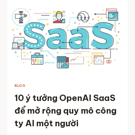
PYTHON:
LỘ
TRÌNH
10
BƯỚC
CHI
TIẾT
BLOG
10 ý tưởng OpenAI SaaS
để mở rộng quy mô công
ty AI một người