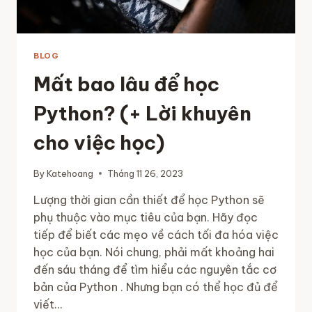
VỐN
ĐẮT
ĐỎ
VÀ
BLOG
SUY
THOÁI
Mất bao lâu để học
KINH
TẾ
Python? (+ Lời khuyên
cho việc học)
By
Katehoang
Tháng 11 26, 2023
Lượng thời gian cần thiết để học Python sẽ
phụ thuộc vào mục tiêu của bạn. Hãy đọc
tiếp để biết các mẹo về cách tối đa hóa việc
học của bạn. Nói chung, phải mất khoảng hai
đến sáu tháng để tìm hiểu các nguyên tắc cơ
bản của Python . Nhưng bạn có thể học đủ để
viết…