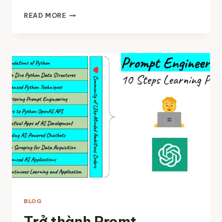
MẤT
READ MORE
BAO
LÂU
ĐỂ
HỌC
PYTHON? (+
LỜI
KHUYÊN
CHO
VIỆC
HỌC)
BLOG
Trở thành Promt